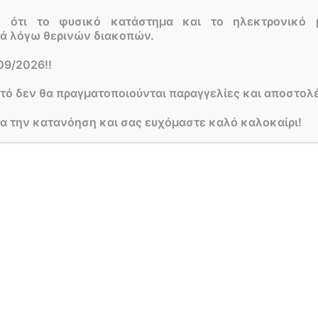
ε ότι το φυσικό κατάστημα και το ηλεκτρονικό 
τά λόγω θερινών διακοπών.
09/2026!!
υτό δεν θα πραγματοποιούνται παραγγελίες και αποστολέ
ια την κατανόηση και σας ευχόμαστε καλό καλοκαίρι!
Out of stock
Out of stock
Ε ΓΥΆΛΙΝΟ ΒΑΖΆΚΙ.
ΟΡΧΙΔΕΕΣ ΣΕ ΓΥΑΛΙΝΟ ΒΑΖΑ
20,00
€
βάστε περισσότερα
Διαβάστε περισσότε