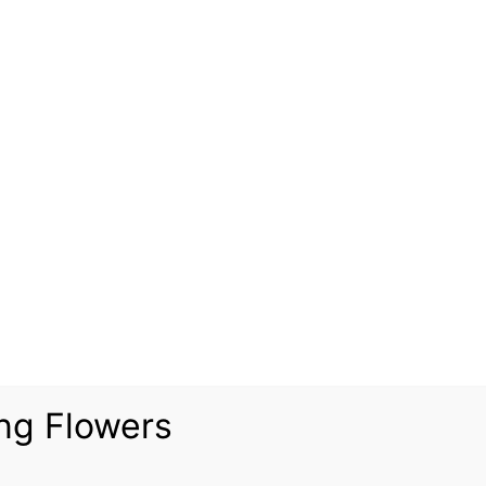
Out of stock
ΚΑΛΆΘΙ ΜΕ ΔΙΑΦΟΡΆ ΆΝΘΗ
Out of stock
150,00
€
ON IN A BOX
βάστε περισσότερα
Διαβάστε περισσότε
ng Flowers