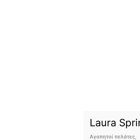
Out of stock
PURE WHITE IN A BOX
70,00
€
RED PASSI
100,00
€
Διαβάστε περισσότερα
Δια
Laura Spri
Αγαπητοί πελάτες,