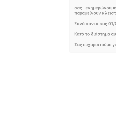
σας ενημερώνουμ
παραμείνουν κλεισ
Ξανά κοντά σας 01/
Κατά το διάστημα α
Σας ευχαριστούμε γ
Out of stock
ΜΠΟΥΚΈΤΟ ΣΕ ΡΟΖ ΑΠΟΧΡΏΣΕΙΣ.
ΟΡΧΙΔΈΑ Σ
35,00
€
12,00
€
Διαβάστε περισσότερα
Δια