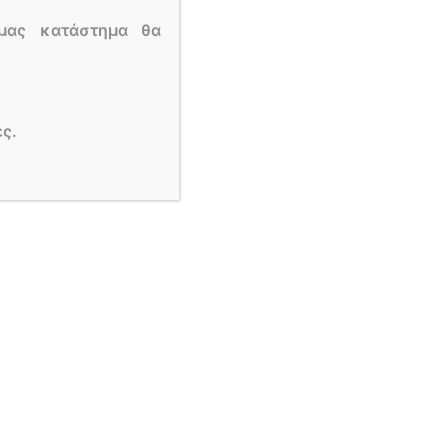
μας κατάστημα θα
ς.
Out of stock
ΚΙ
ΟΡΧΙΔΕΕΣ ΣΕ ΓΥΑΛΙΝΟ ΒΑΖΑΚΙ.
20,00
€
ρα
Διαβάστε περισσότερα