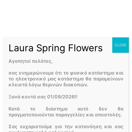
Περιγραφή
Αξιολογήσεις
0
Ροζ αποχρώσεις σε μοναδική πήλινη σύνθεση ορχιδεες και
τριανταφυλλα. Επίλεξτε τα χρώματα που αγαπάτε.
Laura Spring Flowers
CLOSE
Αγαπητοί πελάτες,
Κατηγορία:
Συνθέσεις λουλουδιών
Ετικέτες:
πηλινο με ανθη
,
ροζ άνθη
,
συνθεση με ροζ
σας ενημερώνουμε ότι το φυσικό κατάστημα και
λουλουδια
το ηλεκτρονικό μας κατάστημα θα παραμείνουν
κλειστά λόγω θερινών διακοπών.
ΛΙΓΑ ΛΟΓΙΑ ΓΙΑ ΕΜΑΣ
Ξανά κοντά σας 01/09/2026!!
Το
LAURA SPRING FLOWERS
είναι ένα απο τα πιο παλιά
Κατά το διάστημα αυτό δεν θα
ανθοπωλεία στο κέντρο της Αθήνας. Σε εμάς θα βρείτε
πραγματοποιούνται παραγγελίες και αποστολές.
ολόφρεσκα λουλούδια εποχής, συνθέσεις, μπουκέτα,
φυτά, στολισμούς γάμων, βαφτίσεων καθώς και
Σας ευχαριστούμε για την κατανόηση και σας
διάφορες προτάσεις στις καλύτερες τιμές της αγοράς!