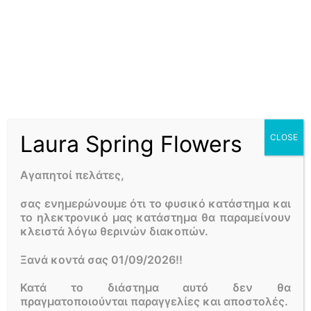
προϊόν: “ΔΙΠΛΗ ΟΡΧΙΔΕΑ
PHALAENOPSIS ΣΕ ΠΗΛΙΝΟ”
Η ηλ. διεύθυνση σας δεν δημοσιεύεται.
Τα υποχρεωτικά
πεδία σημειώνονται με
*
Η βαθμολογία σας
*
Laura Spring Flowers
CLOSE
Η αξιολόγησή σας
*
Αγαπητοί πελάτες,
σας ενημερώνουμε ότι το φυσικό κατάστημα και
το ηλεκτρονικό μας κατάστημα θα παραμείνουν
κλειστά λόγω θερινών διακοπών.
Ξανά κοντά σας 01/09/2026!!
Όνομα
*
Κατά το διάστημα αυτό δεν θα
πραγματοποιούνται παραγγελίες και αποστολές.