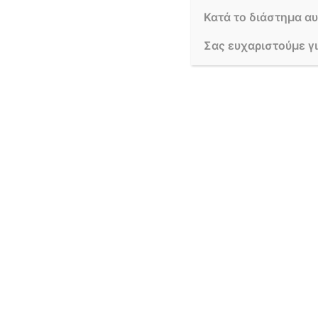
Κατά το διάστημα α
Σας ευχαριστούμε γ
Επιτραπέζια σύνθεση για συνεδρίαση 
ΛΙΓΑ ΛΟΓΙΑ ΓΙΑ ΕΜΑΣ
FOLLOW US
Το
LAURA SPRING
FLOWERS
είναι ένα απο τα
πιο παλιά ανθοπωλεία στο
κέντρο της Αθήνας. Σε εμάς
θα βρείτε ολόφρεσκα