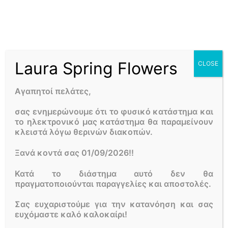
Αξιολογήσεις
0
Forever rose σε γυάλινο ποτήρι με γρι βοτσαλο ύψος 9 cm
με διαμετρο 8 cm σε υπέροχα χρώματα .
Laura Spring Flowers
CLOSE
Αγαπητοί πελάτες,
Κατηγορίες:
Γιορτη της Γυναίκας
,
ΛΟΥΛΟΥΔΙΑ ΑΓΙΟΥ
ΒΑΛΕΝΤΙΝΟΥ
,
Τριαντάφυλλα For Ever
σας ενημερώνουμε ότι το φυσικό κατάστημα και
το ηλεκτρονικό μας κατάστημα θα παραμείνουν
κλειστά λόγω θερινών διακοπών.
ΛΙΓΑ ΛΟΓΙΑ ΓΙΑ ΕΜΑΣ
Ξανά κοντά σας 01/09/2026!!
Το
LAURA SPRING FLOWERS
είναι ένα απο τα πιο παλιά
ανθοπωλεία στο κέντρο της Αθήνας. Σε εμάς θα βρείτε
Κατά το διάστημα αυτό δεν θα
ολόφρεσκα λουλούδια εποχής, συνθέσεις, μπουκέτα,
πραγματοποιούνται παραγγελίες και αποστολές.
φυτά, στολισμούς γάμων, βαφτίσεων καθώς και
διάφορες προτάσεις στις καλύτερες τιμές της αγοράς!
Σας ευχαριστούμε για την κατανόηση και σας
ευχόμαστε καλό καλοκαίρι!
FOLLOW US