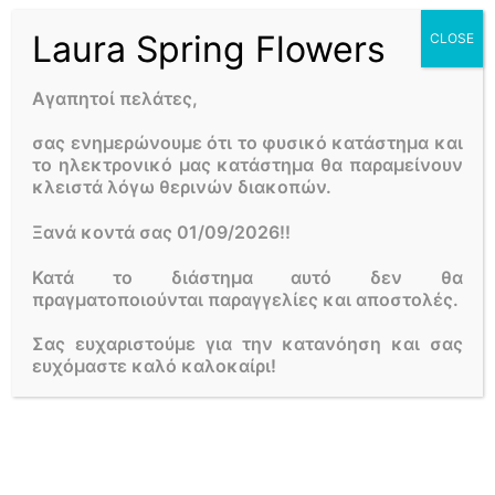
Laura Spring Flowers
CLOSE
Αγαπητοί πελάτες,
Όνομα
*
σας ενημερώνουμε ότι το φυσικό κατάστημα και
το ηλεκτρονικό μας κατάστημα θα παραμείνουν
κλειστά λόγω θερινών διακοπών.
Email
*
Ξανά κοντά σας 01/09/2026!!
Κατά το διάστημα αυτό δεν θα
πραγματοποιούνται παραγγελίες και αποστολές.
Αποθήκευσε το όνομά μου, email, και τον ιστότοπο
μου σε αυτόν τον πλοηγό για την επόμενη φορά που
Σας ευχαριστούμε για την κατανόηση και σας
θα σχολιάσω.
ευχόμαστε καλό καλοκαίρι!