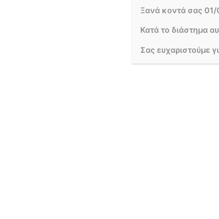
Ξανά κοντά σας 01/
Κατά το διάστημα α
Σας ευχαριστούμε γ
Σύνθεση για γεννητούρια
ΛΙΓΑ ΛΟΓΙΑ ΓΙΑ ΕΜΑΣ
FOLLOW US
Το
LAURA SPRING
FLOWERS
είναι ένα απο τα