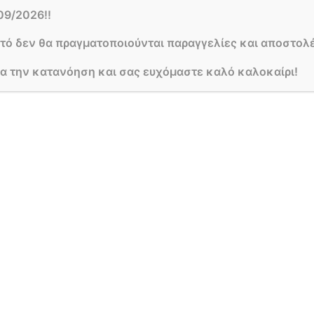
09/2026!!
υτό δεν θα πραγματοποιούνται παραγγελίες και αποστολέ
ια την κατανόηση και σας ευχόμαστε καλό καλοκαίρι!
0
Περιγραφή
Αξιολογήσεις
Κατηγορία:
Ανθοσυνθέσεις για γεννήσεις
ΔΕΙΤΕ ΕΠΙΣΗΣ
ΣΤΟΙΧΕΙΑ 
LAURA SP
ΟΡΟΙ ΧΡΗΣΗΣ
ΛΑΟΥΡΕΤΑ