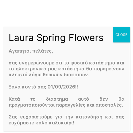
3 ΔΕΚΕΜΒΡΊΟΥ, 2021
Είναι γνωστό ότι όλοι μας αγαπάμε τα Χριστούγεννα
και ίσως εμείς στο ανθοπωλείο Laura Flowers λίγο
παραπάνω! Η χριστουγεννιάτικη διακόσμηση είναι ένα
από τα ομορφότερα και πιο μοναδικά στοιχεία των
Laura Spring Flowers
CLOSE
Χριστουγέννων. Δεν υπάρχει τίποτα πιο όμορφο αυτές
τις εορταστικές μέρες από το να βλέπεις το σπίτι σου ή
Αγαπητοί πελάτες,
το χώρο εργασίας σου να φωτίζεται και […]
σας ενημερώνουμε ότι το φυσικό κατάστημα και
το ηλεκτρονικό μας κατάστημα θα παραμείνουν
ΛΙΓΑ ΛΟΓΙΑ ΓΙΑ ΕΜΑΣ
κλειστά λόγω θερινών διακοπών.
Το
LAURA SPRING FLOWERS
είναι ένα απο τα πιο παλιά
Ξανά κοντά σας 01/09/2026!!
ανθοπωλεία στο κέντρο της Αθήνας. Σε εμάς θα βρείτε
ολόφρεσκα λουλούδια εποχής, συνθέσεις, μπουκέτα,
Κατά το διάστημα αυτό δεν θα
φυτά, στολισμούς γάμων, βαφτίσεων καθώς και
πραγματοποιούνται παραγγελίες και αποστολές.
διάφορες προτάσεις στις καλύτερες τιμές της αγοράς!
Σας ευχαριστούμε για την κατανόηση και σας
ευχόμαστε καλό καλοκαίρι!
FOLLOW US