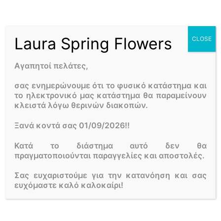
Laura Spring Flowers
CLOSE
Όνομα
*
Αγαπητοί πελάτες,
σας ενημερώνουμε ότι το φυσικό κατάστημα και
το ηλεκτρονικό μας κατάστημα θα παραμείνουν
Email
*
κλειστά λόγω θερινών διακοπών.
Ξανά κοντά σας 01/09/2026!!
Κατά το διάστημα αυτό δεν θα
Αποθήκευσε το όνομά μου, email, και τον ιστότοπο
πραγματοποιούνται παραγγελίες και αποστολές.
μου σε αυτόν τον πλοηγό για την επόμενη φορά που
θα σχολιάσω.
Σας ευχαριστούμε για την κατανόηση και σας
ευχόμαστε καλό καλοκαίρι!