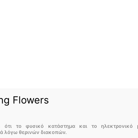
ng Flowers
6 Παραδοσιακά
Χριστουγεννιάτικα λουλούδια
ε ότι το φυσικό κατάστημα και το ηλεκτρονικό 
και φυτά
τά λόγω θερινών διακοπών.