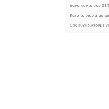
Ξανά κοντά σας 01/
περισσότερο είναι η […]
Κατά το διάστημα α
Σας ευχαριστούμε γ
ΛΙΓΑ ΛΟΓΙΑ ΓΙΑ ΕΜΑΣ
FOLLOW US
Το
LAURA SPRING
FLOWERS
είναι ένα απο τα