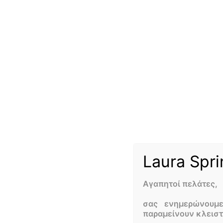
Προτάσεις για την
χειμωνιάτικη νυφική
ανθοδέσμη
3 ΙΑΝΟΥΑΡΊΟΥ, 2022
Αναζητάτε προτάσεις για την χειμωνιάτικη
ανθοδέσμη σας αλλά δεν γνωρίζετε πολλά φυτά
Laura Spri
που ανθίζουν αυτήν την εποχή; Όταν τα ζευγάρια
που επιλέγουν το ανθοπωλείο Laura Flowers για
Αγαπητοί πελάτες,
τον ανθοστολισμό του γάμου τους και την νυφική
ανθοδέσμη σκέφτονται να επιλέξουν την ιδανική
σας ενημερώνουμ
ημερομηνία γάμου τους, οι παράγοντες λήψης
παραμείνουν κλεισ
της απόφασης στους οποίους εστιάζονται