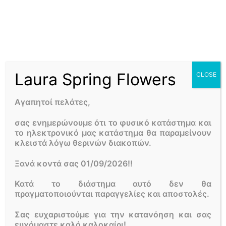
προστασίας.
Συμβουλή για σχεδόν ξεραμένα φυτά
Αν παρατηρήσετε ότι το φυτό σας διατηρεί ένα πράσινο
χρώμα στους βλαστούς του, αυτό είναι δείγμα ότι είναι
ζωντανό και πώς υπάρχουν ελπίδες να το σώσουμε. Για
Laura Spring Flowers
CLOSE
να μπορέσουμε να το ζωντανέψουμε, θα πρέπει στις
αρχές της άνοιξης είτε στις αρχές του φθινοπώρου, να
Αγαπητοί πελάτες,
κλαδέψουμε τα ξεραμένα μέρη του φυτού, τόσο όσο
χρειαστεί για να βρούμε πράσινο ζωντανό βλαστό.
σας ενημερώνουμε ότι το φυσικό κατάστημα και
Αφού το καθαρίσουμε, το φροντίζουμε μέχρι να
το ηλεκτρονικό μας κατάστημα θα παραμείνουν
επανέλθει κανονικά. Για να βοηθήσουμε τη κατάσταση
κλειστά λόγω θερινών διακοπών.
μπορούμε να χρησιμοποιήσουμε εκχύλισμα φυκιών για
ενδυνάμωση.
Ξανά κοντά σας 01/09/2026!!
Κατά το διάστημα αυτό δεν θα
Γιατί να επιλέξετε Laura Flowers
πραγματοποιούνται παραγγελίες και αποστολές.
Άγιοι Ανάργυροι αποστολή
Σας ευχαριστούμε για την κατανόηση και σας
ευχόμαστε καλό καλοκαίρι!