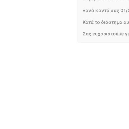
Η περιεκτικότητα που έχει ένα έδαφος σε
οργανι
Ξανά κοντά σας 01/
να παρέχει τα απαραίτητα θρεπτικά στοιχεία γ
στοιχεία, εξαρτάται από το είδος τόσο των φυτι
Κατά το διάστημα α
Σας ευχαριστούμε γ
Η αποσύνθεση της οργανικής ουσίας πραγματοποι
τους γαιοσκώληκες, που αποτελούν πολύτιμους 
Μέτρηση περιεκτικότητας σε οργ
Η μέτρηση αυτή αποτελεί για εμάς ένα μέτρο 
αναλόγως να το βελτιώσουμε. Η μέτρηση αυτή μπ
το κάλιο και το ασβέστιο, ή μικροστοιχεία όπως 
Από εμπειρική πλευρά, μια εκτίμηση της περιε
αμμώδες
είναι ένα έδαφος, τόσο πιο μικρή είν
πιο σκουρόχρωμο, σκούρο καφέ ή μαύρο είναι έν
τα ανοιχτόχρωμα εδάφη, με κίτρινο ή κόκκινο χ