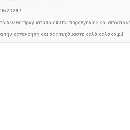
κή ουσία
, είναι μια βασική ένδειξη της γονιμότητας τ
09/2026!!
ια τη σωστή ανάπτυξη των φυτών. Η ποιότητα αλλά κα
κών, όσο και των ζωικών υπολειμμάτων που περιέχει.
υτό δεν θα πραγματοποιούνται παραγγελίες και αποστολέ
ια την κατανόηση και σας ευχόμαστε καλό καλοκαίρι!
είτε με τη βοήθεια μικροοργανισμών. Τέτοιοι είναι ο
εργάτες του εδάφους.
ανική ουσία
προσδιορισμού του πόσο γόνιμου είναι το έδαφος π
ορεί να γίνει με ακρίβεια, προσδιορίζοντας τη περιε
ο σίδηρος.
κτικότητας μπορεί να γίνει ακολουθώντας κάποιους 
αι η περιεκτικότητα του σε οργανική ουσία, σε σχέση
α έδαφος, είναι πιο πιθανό είναι να έχει μεγαλύτερη
ρώμα.