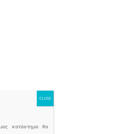
θε τύπο περίστασης. Η πολύχρονη εμπειρία μας
έρασμα του χρόνου.
ι στιγμές σας είναι μοναδικές και για εμάς.
τερες υπηρεσίες στον χώρο.
α επικοινωνήσετε μαζί μας. Οι άνθρωποι μας θα
ην
Ακαδημία Πλάτωνος-Ρουφ
.
CLOSE
των φυτών, των ζωικών υπολειμμάτων αλλά και
κό προϊόν που προέρχεται από την αποσύνθεσης
ία και χούμο, αναφερόμαστε συνήθως στο ίδιο
μας κατάστημα θα