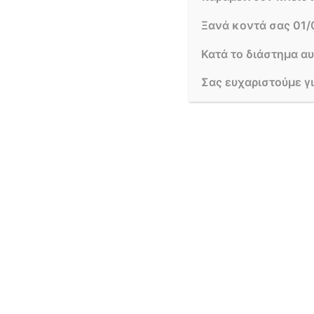
όπως το σπαθίφυλλο. Να θυμάστε ότι τα φυτά ε
Ξανά κοντά σας 01/
βαθμούς, οπότε καλό θα είναι να μην έρχονται 
Κατά το διάστημα α
Καλό είναι να προτιμάτε σημεία που να χαρακ
σώματα, όπως το καλοριφέρ και το τζάκι.
Σας ευχαριστούμε γ
Μεταφύτευση
Καθώς το φυτό μας μεγαλώνει αρκετά, θα πρέπει
εποχή γι’ αυτή τη διαδικασία είναι η άνοιξη
απαραίτητα θρεπτικά συστατικά.
Η καινούργια γλάστρα θα πρέπει να είναι λίγο π
να φεύγει το νερό. Καλό είναι να χρησιμοποι
πάτωμα.