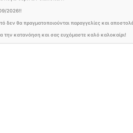
σωτερικού χώρου δεν αντέχουν στη παγωμένη ατμόσφαι
09/2026!!
σε επαφή με παγωμένα αντικείμενα όπως με τα τζάμια,
υτό δεν θα πραγματοποιούνται παραγγελίες και αποστολέ
τηρίζονται από καλό αερισμό και μέτρια υγρασία. Α
ια την κατανόηση και σας ευχόμαστε καλό καλοκαίρι!
 να γίνει η μεταφύτευση του σε μεγαλύτερη γλάστρα, 
 και το φθινόπωρο. Θα πρέπει να χρησιμοποιήσουμε 
ιο μεγάλη σε διαστάσεις από αυτή που βρισκόταν το φυ
ήσουμε ένα πιατάκι ή ένα διακοσμητικό κασπώ, έτσ