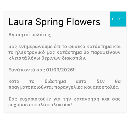
κιτρινισμένα φύλλα.
Κατόπιν, στη περίπτωση που το φύλλωμα της είναι
Laura Spring Flowers
CLOSE
ιδιαίτερα αραιό, θα πρέπει να κορφολογούμε τους
βλαστούς της με το να κόβουμε το 1/3 του μήκους τους.
Αγαπητοί πελάτες,
Με το να τη κλαδεύουμε με αυτό το τρόπο, η γαρδένια
θα αποκτήσει πιο πυκνό και συμπαγές φύλλωμα, ώστε
σας ενημερώνουμε ότι το φυσικό κατάστημα και
σταδιακά να μας χαρίσει πλούσια αλλά και διαρκή
το ηλεκτρονικό μας κατάστημα θα παραμείνουν
ανθοφορία.
κλειστά λόγω θερινών διακοπών.
Ξανά κοντά σας 01/09/2026!!
Γιατί να επιλέξετε Laura Flowers
Πλάκα αποστολή λουλουδιών για
Κατά το διάστημα αυτό δεν θα
πραγματοποιούνται παραγγελίες και αποστολές.
την online παραγγελία σας;
Σας ευχαριστούμε για την κατανόηση και σας
ευχόμαστε καλό καλοκαίρι!
Στο
Laura Spring Flowers
, οι συνθέσεις λουλουδιών δεν
είναι απλά μια εργασία. Είναι έμπνευση, τέχνη και
πάθος για δημιουργία. Είμαστε ένα από τα πιο παλιά
ανθοπωλεία στον χώρο μας, αποτέλεσμα της αγάπης