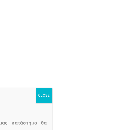
θε τύπο περίστασης. Η πολύχρονη εμπειρία μας
το πέρασμα του χρόνου. Θα εξυπηρετήσουμε τη
α εμάς. Αντιμετωπίζουμε την κάθε περίσταση με
να επικοινωνήσετε μαζί μας καθώς οι άνθρωποι
ελίας στο
Καματερό
.
ι από τη θρησκεία του Χριστιανισμού ως το πιο
CLOSE
ο και στην ειδωλολατρική παράδοση, ο κρίνος
ον ιερέα ένα στεφάνι από κρίνα γύρω από το
μας κατάστημα θα