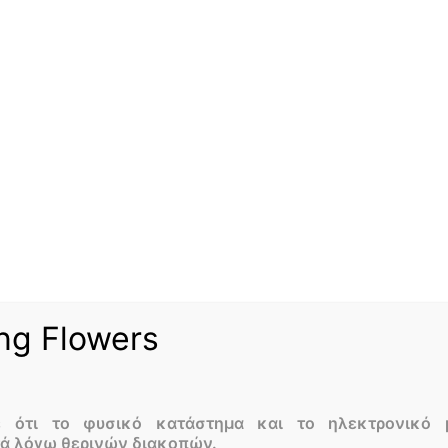
στις συνθέσεις και στην αποστολή λουλουδιών, για κά
 έχουν καταξιώσει στις καρδιές των πελατών μας, σ
 λουλουδιών
. Οι στιγμές σας είναι μοναδικές και γι
υμε τις καλύτερες υπηρεσίες στον χώρο.
οιαδήποτε άλλη περίσταση επιθυμείτε, μην διστάζετε 
σης θα αναλάβουν την αποστολή της κάθε σας παραγγ
ng Flowers
λο της
αθωότητας αλλά και της αγνότητας
. Θεωρείτα
ς αγνότητας της Παναγίας. Τόσο στη Χριστιανική όσ
ους Ελληνοχριστιανικούς γάμους, τοποθετείτε από τ
 και τη γονιμότητα.
ε ότι το φυσικό κατάστημα και το ηλεκτρονικό 
τά λόγω θερινών διακοπών.