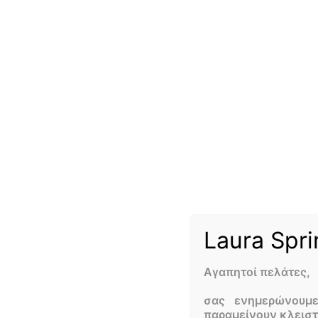
Στο ανθοπωλείο
Laura Flowers
, ειδικευόμαστε 
και η αστείρευτη αγάπη μας για τα άνθη, μας
κάθε είδους περίσταση στο Καματερό
αποστολή
επαγγελματισμό και πάθος, για να σας προσφέρο
Είτε πρόκειται για γάμο, βάφτιση, είτε για οπ
μας θα εξυπηρετήσουν τη κάθε σας ανάγκη. Επί
Ένας μύθος για το Κρίνο
Laura Spri
Ο κρίνος είναι για πολλούς το λουλούδι σύμβο
σπουδαίο λουλούδι, καθώς είναι το σύμβολο τη
είναι ακόμη και ένα σύμβολο γονιμότητας. Στ
Αγαπητοί πελάτες,
κεφάλι της νύφης, υποδηλώνοντας την αγνότητας
σας ενημερώνουμ
παραμείνουν κλεισ